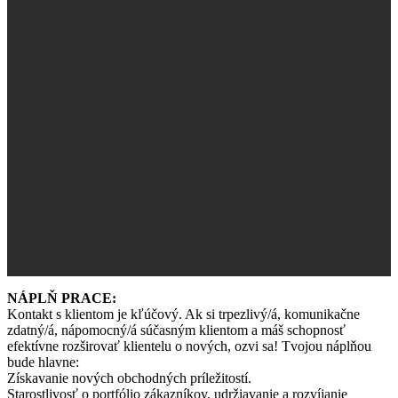
NÁPLŇ PRACE:
Kontakt s klientom je kľúčový. Ak si trpezlivý/á, komunikačne
zdatný/á, nápomocný/á súčasným klientom a máš schopnosť
efektívne rozširovať klientelu o nových, ozvi sa! Tvojou náplňou
bude hlavne:
Získavanie nových obchodných príležitostí.
Starostlivosť o portfólio zákazníkov, udržiavanie a rozvíjanie