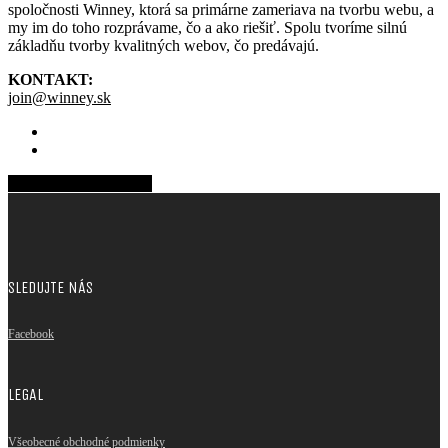
spoločnosti Winney, ktorá sa primárne zameriava na tvorbu webu, a
my im do toho rozprávame, čo a ako riešiť. Spolu tvoríme silnú
základňu tvorby kvalitných webov, čo predávajú.
KONTAKT:
join@winney.sk
Share
Tweet
Share
Pin
SLEDUJTE NÁS
Facebook
LEGAL
Všeobecné obchodné podmienky