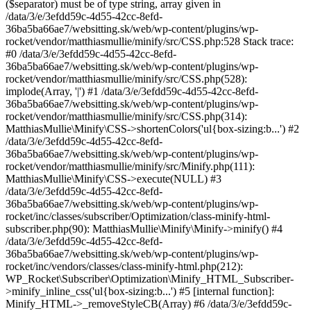
($separator) must be of type string, array given in
/data/3/e/3efdd59c-4d55-42cc-8efd-
36ba5ba66ae7/websitting.sk/web/wp-content/plugins/wp-
rocket/vendor/matthiasmullie/minify/src/CSS.php:528 Stack trace:
#0 /data/3/e/3efdd59c-4d55-42cc-8efd-
36ba5ba66ae7/websitting.sk/web/wp-content/plugins/wp-
rocket/vendor/matthiasmullie/minify/src/CSS.php(528):
implode(Array, '|') #1 /data/3/e/3efdd59c-4d55-42cc-8efd-
36ba5ba66ae7/websitting.sk/web/wp-content/plugins/wp-
rocket/vendor/matthiasmullie/minify/src/CSS.php(314):
MatthiasMullie\Minify\CSS->shortenColors('ul{box-sizing:b...') #2
/data/3/e/3efdd59c-4d55-42cc-8efd-
36ba5ba66ae7/websitting.sk/web/wp-content/plugins/wp-
rocket/vendor/matthiasmullie/minify/src/Minify.php(111):
MatthiasMullie\Minify\CSS->execute(NULL) #3
/data/3/e/3efdd59c-4d55-42cc-8efd-
36ba5ba66ae7/websitting.sk/web/wp-content/plugins/wp-
rocket/inc/classes/subscriber/Optimization/class-minify-html-
subscriber.php(90): MatthiasMullie\Minify\Minify->minify() #4
/data/3/e/3efdd59c-4d55-42cc-8efd-
36ba5ba66ae7/websitting.sk/web/wp-content/plugins/wp-
rocket/inc/vendors/classes/class-minify-html.php(212):
WP_Rocket\Subscriber\Optimization\Minify_HTML_Subscriber-
>minify_inline_css('ul{box-sizing:b...') #5 [internal function]:
Minify_HTML->_removeStyleCB(Array) #6 /data/3/e/3efdd59c-