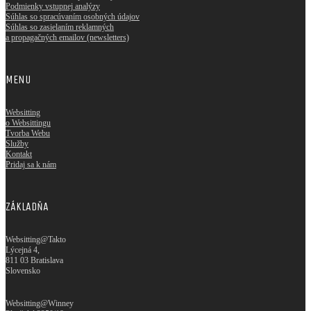
Podmienky vstupnej analýzy
Súhlas so spracúvaním osobných údajov
Súhlas so zasielaním reklamných
a propagačných emailov (newsletters)
MENU
Websitting
o Websittingu
Tvorba Webu
Služby
Kontakt
Pridaj sa k nám
ZÁKLADŇA
Websitting@Takto
Lýcejná 4,
811 03 Bratislava
Slovensko
Websitting@Winney