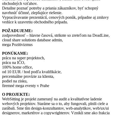
obchodných vzťahov.
Detailne poznať potreby a priania zákazníkov, byť schopný
navrhnúť účinné, zlepšujúce riešenie.
Vypracúvavanie prezentácií, cenových ponúk, prípadne aj zmluvy
vedúce k uzavretiu obchodného prípadu.
POŽADUJEME:
zodpovednosť – hlavne časová, striknte so zreteľom na DeadLine,
cloud share solutions database admin,
mega Pozitivizmus
PONÚKAME:
prácu na super projektoch,
prácu na IČO,
100% home office,
od 10 EUR / hod podľa kvalifikácie,
percentuálne provízie za klienta,
podiel na zisku,
firemné mega eventy v Prahe
O PROJEKTE:
WebSitting je projekt zameraný na audit a kvalitatívne ladenie
webových projektov. Staráme sa o to, aby fungovali, plnili ciele a
zarábali. Sme tím design-konzultantov, web-analytikov, web/ux/ui
designerov, marketérov a copywrighterov. Vznikli sme ako frakcia