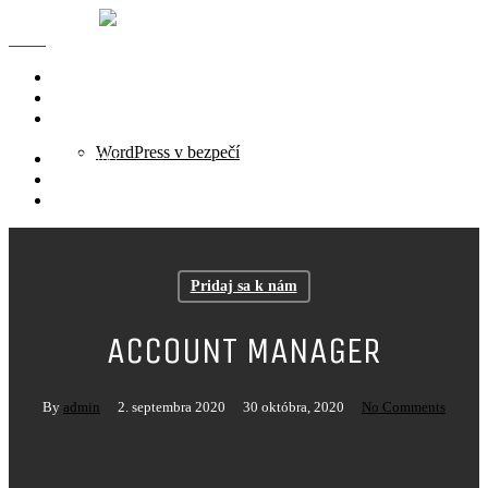
Skip
to
Close
Menu
main
Menu
content
Websitting
viac o Websittingu
Služby / Ceny
WordPress v bezpečí
Kontakt
Pridaj sa k nám
English
Pridaj sa k nám
ACCOUNT MANAGER
By
admin
2. septembra 2020
30 októbra, 2020
No Comments