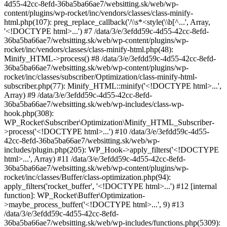
4d55-42cc-8efd-36ba5ba66ae7/websitting.sk/web/wp-
content/plugins/wp-rocket/inc/vendors/classes/class-minify-
html.php(107): preg_replace_callback('/\\s*<style(\\b[^...', Array,
'<!DOCTYPE html>...') #7 /data/3/e/3efdd59c-4d55-42cc-8efd-
36ba5ba66ae7/websitting.sk/web/wp-content/plugins/wp-
rocket/inc/vendors/classes/class-minify-html.php(48):
Minify_HTML->process() #8 /data/3/e/3efdd59c-4d55-42cc-8efd-
36ba5ba66ae7/websitting.sk/web/wp-content/plugins/wp-
rocket/inc/classes/subscriber/Optimization/class-minify-html-
subscriber.php(77): Minify_HTML::minify('<!DOCTYPE html>...',
Array) #9 /data/3/e/3efdd59c-4d55-42cc-8efd-
36ba5ba66ae7/websitting.sk/web/wp-includes/class-wp-
hook.php(308):
WP_Rocket\Subscriber\Optimization\Minify_HTML_Subscriber-
>process('<!DOCTYPE html>...') #10 /data/3/e/3efdd59c-4d55-
42cc-8efd-36ba5ba66ae7/websitting.sk/web/wp-
includes/plugin.php(205): WP_Hook->apply_filters('<!DOCTYPE
html>...', Array) #11 /data/3/e/3efdd59c-4d55-42cc-8efd-
36ba5ba66ae7/websitting.sk/web/wp-content/plugins/wp-
rocket/inc/classes/Buffer/class-optimization.php(94):
apply_filters('rocket_buffer', '<!DOCTYPE html>...') #12 [internal
function]: WP_Rocket\Buffer\Optimization-
>maybe_process_buffer('<!DOCTYPE html>...', 9) #13
/data/3/e/3efdd59c-4d55-42cc-8efd-
36ba5ba66ae7/websitting.sk/web/wp-includes/functions.php(5309):