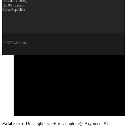
Plzeňská 3350/18,
150 00, Praha 5,
Česká Republika
© 2026 Websitting.
Websitting
viac o Websittingu
Služby / Ceny
Kontakt
WordPress v bezpečí
Pridaj sa k nám
English
Fatal error
: Uncaught TypeError: implode(): Argument #1